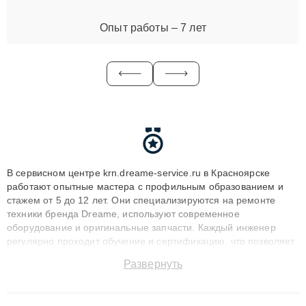
Опыт работы – 7 лет
В сервисном центре krn.dreame-service.ru в Красноярске
работают опытные мастера с профильным образованием и
стажем от 5 до 12 лет. Они специализируются на ремонте
техники бренда Dreame, используют современное
оборудование и оригинальные запчасти. Каждый инженер
регулярно проходит обучение и сертификацию, что позволяет
быстро и точноdiagnostikировать поломки и восстанавливать
Развернуть
технику с сохранением гарантии до 3 лет. Наши мастера
решают сложные случаи: от замены матриц и материнских
плат до ремонта после залития и восстановления данных.