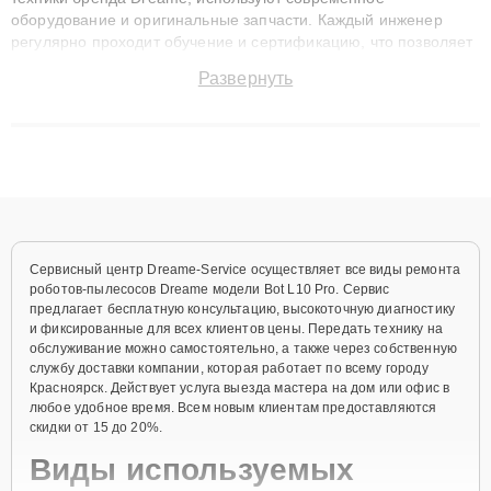
оборудование и оригинальные запчасти. Каждый инженер
регулярно проходит обучение и сертификацию, что позволяет
быстро и точноdiagnostikировать поломки и восстанавливать
Развернуть
технику с сохранением гарантии до 3 лет. Наши мастера
решают сложные случаи: от замены матриц и материнских
плат до ремонта после залития и восстановления данных.
Благодаря высокой квалификации и ответственному подходу
клиенты получают быстрый, качественный ремонт и понятные
объяснения по результатам диагностики.
Сервисный центр Dreame-Service осуществляет все виды ремонта
роботов-пылесосов Dreame модели Bot L10 Pro. Сервис
предлагает бесплатную консультацию, высокоточную диагностику
и фиксированные для всех клиентов цены. Передать технику на
обслуживание можно самостоятельно, а также через собственную
службу доставки компании, которая работает по всему городу
Красноярск. Действует услуга выезда мастера на дом или офис в
любое удобное время. Всем новым клиентам предоставляются
скидки от 15 до 20%.
Виды используемых