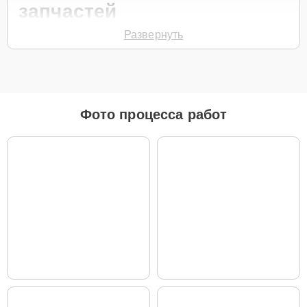
запчастей
Развернуть
Для ремонта робота-пылесоса модели Bot L10 Pro предлагаются
как оригинальные комплектующие бренда Dreame, так и
качественные аналоги фирменных деталей. Выбор варианта
запчастей или качества аналогичных комплектующих всегда
остается за клиентом.
Как определиться с выбором запчастей:
Фото процесса работ
Если устройство свежей модели и есть планы на
активное использование устройства дольше
года, рекомендуется выбор оригинальных
запчастей.
При наличии планов в скором времени заменить
устройство на более современное, лучше
рассмотреть вариант с использованием
качественного аналога брендовой детали.
Так или иначе, при ремонте будут использованы исключительно
высококачественные запчасти, будь это 100% оригинал, или
надежные аналоги проверенных и зарекомендовавших себя
производителей.