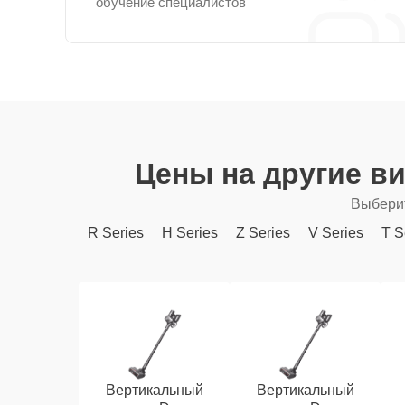
обучение специалистов
Цены на другие в
Выберит
R Series
H Series
Z Series
V Series
T S
Вертикальный
Вертикальный