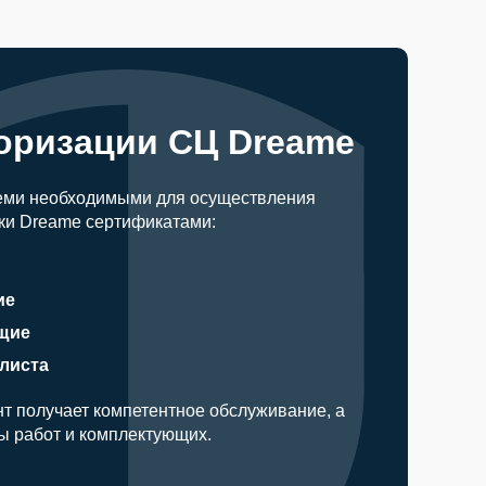
оризации СЦ Dreame
еми необходимыми для осуществления
ки Dreame сертификатами:
ие
щие
алиста
т получает компетентное обслуживание, а
ды работ и комплектующих.