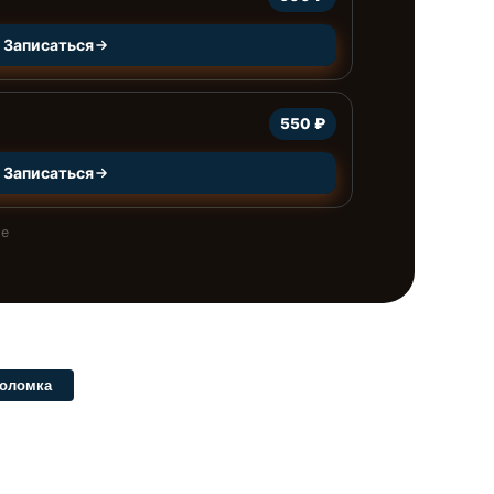
Записаться
550 ₽
Записаться
те
поломка