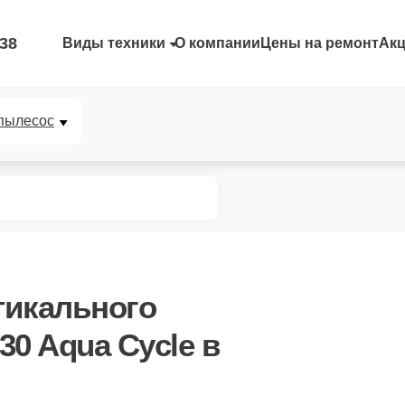
-38
Виды техники
О компании
Цены на ремонт
Ак
пылесос
тикального
0 Aqua Cycle в