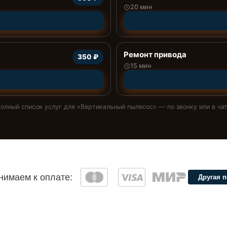
20 мин
Ремонт привода
350 ₽
15 мин
олный список услуг для «
Вертикальный пылесос
» — по звонку или в ча
имаем к оплате:
Другая 