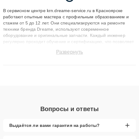
В сервисном центре krn.dreame-service.ru в Красноярске
работают опытные мастера с профильным образованием и
стажем от 5 до 12 лет. Они специализируются на ремонте
техники бренда Dreame, используют современное
оборудование и оригинальные запчасти. Каждый инженер
регулярно проходит обучение и сертификацию, что позволяет
быстро и точноdiagnostikировать поломки и восстанавливать
Развернуть
технику с сохранением гарантии до 3 лет. Наши мастера
решают сложные случаи: от замены матриц и материнских
плат до ремонта после залития и восстановления данных.
Благодаря высокой квалификации и ответственному подходу
клиенты получают быстрый, качественный ремонт и понятные
объяснения по результатам диагностики.
Вопросы и ответы
+
Выдаётся ли вами гарантия на работы?